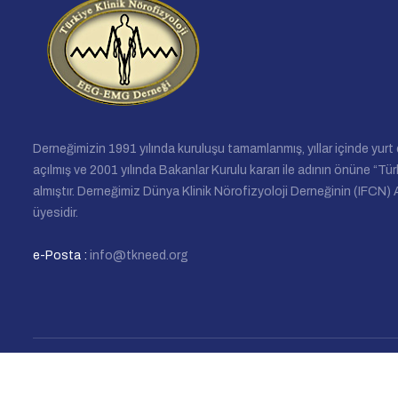
Derneğimizin 1991 yılında kuruluşu tamamlanmış, yıllar içinde yurt
açılmış ve 2001 yılında Bakanlar Kurulu kararı ile adının önüne “Tür
almıştır. Derneğimiz Dünya Klinik Nörofizyoloji Derneğinin (IFCN
üyesidir.
e-Posta :
info@tkneed.org
© 2026
Türkiye Klinik Nörofizyoloji EEG-EMG Derneği
. Tüm haklar