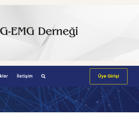
kler
İletişim
Üye Girişi