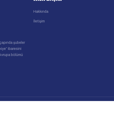
Hakkında
İletişim
 çapında şubeler
kiye” ibaresini
) Avrupa bölümü
ı saklıdır.