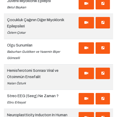
Juvenil Miyoklonik Epilepsi
Betul Baykan
Çocukluk Çağının Diğer Miyoklonik
Epilepsileri
Özlem Çokar
Olgu Sunumları
Baburhan Guldiken ve Yasemin Biçer
Gömcelli
Hemisferotomi Sonrası Viral ve
Otoimmün Ensefalit
Nalan Özturk
Streo EEG (Seeg) Ne Zaman ?
Ebru Erbayat
Neuroplastticity Inductıon In Human