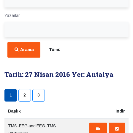
Yazarlar
Arama
Tümü
Tarih: 27 Nisan 2016
Yer: Antalya
1
2
3
(current)
Başlık
İndir
TMS-EEG and EEG-TMS