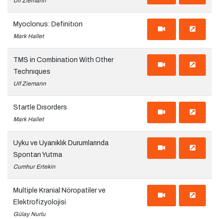
Ulf Ziemann
Myoclonus: Definitıon
Mark Hallet
TMS in Combination With Other
Technıques
Ulf Ziemann
Startle Dısorders
Mark Hallet
Uyku ve Uyanıklık Durumlarında
Spontan Yutma
Cumhur Ertekin
Multiple Kranial Nöropatiler ve
Elektrofizyolojisi
Gülay Nurlu