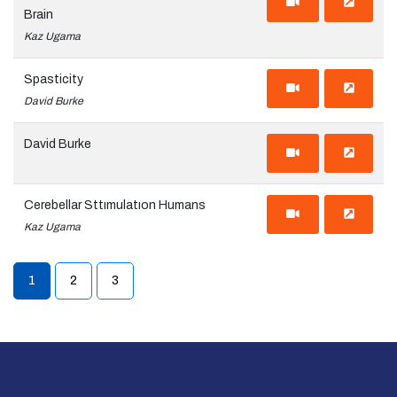
Brain
Kaz Ugama
Spasticity
David Burke
David Burke
Cerebellar Sttımulatıon Humans
Kaz Ugama
1
2
3
(current)