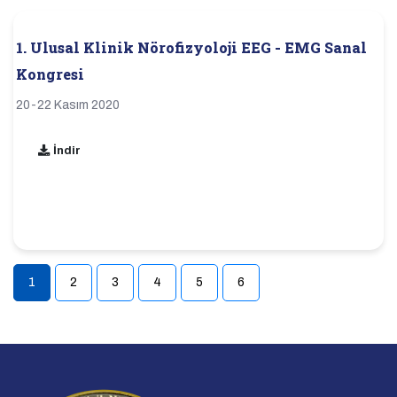
1. Ulusal Klinik Nörofizyoloji EEG - EMG Sanal
Kongresi
20-22 Kasım 2020
İndir
1
2
3
4
5
6
(current)