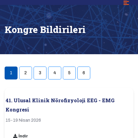
Kongre Bildirileri
1
2
3
4
5
6
(current)
41. Ulusal Klinik Nörofizyoloji EEG - EMG
Kongresi
15-19 Nisan 2026
İndir