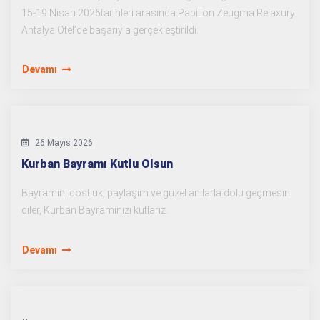
15-19 Nisan 2026tarihleri arasında Papillon Zeugma Relaxury
Antalya Otel’de başarıyla gerçekleştirildi.
Devamı
26 Mayıs 2026
Kurban Bayramı Kutlu Olsun
Bayramın; dostluk, paylaşım ve güzel anılarla dolu geçmesini
diler, Kurban Bayramınızı kutlarız.
Devamı