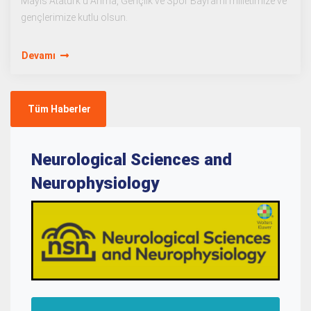
Mayıs Atatürk'ü Anma, Gençlik ve Spor Bayramı milletimize ve
gençlerimize kutlu olsun.
Devamı
Tüm Haberler
Neurological Sciences and
Neurophysiology