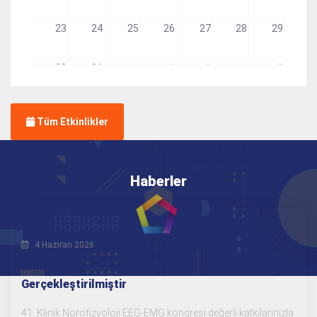
23
24
25
26
27
28
29
30
31
1
2
3
4
5
Tüm Etkinlikler
Haberler
4 Haziran 2026
41. Klinik Nörofizyoloji EEG-EMG Kongresi
Gerçekleştirilmiştir
41. Klinik Nörofizyoloji EEG-EMG kongresi değerli katkılarınızla