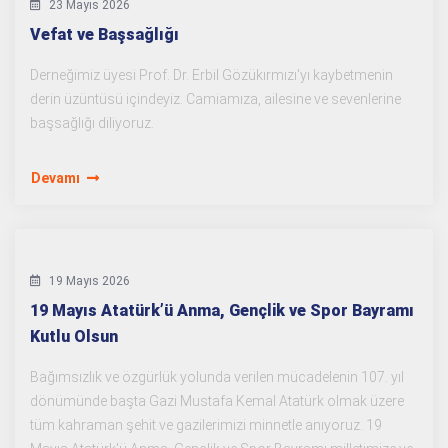
23 Mayıs 2026
Vefat ve Başsağlığı
Derneğimiz üyesi Prof. Dr. Erbil Gözükırmızı'yı kaybetmenin
derin üzüntüsü içindeyiz. Camiamıza, ailesine ve sevenlerine
başsağlığı diliyoruz.
Devamı
19 Mayıs 2026
19 Mayıs Atatürk’ü Anma, Gençlik ve Spor Bayramı
Kutlu Olsun
Bağımsızlık ve özgürlük yolunda verilen mücadelenin 107. yıl
dönümünde başta Gazi Mustafa Kemal Atatürk olmak üzere
tüm kahraman şehit ve gazilerimizi minnetle anıyoruz. 19