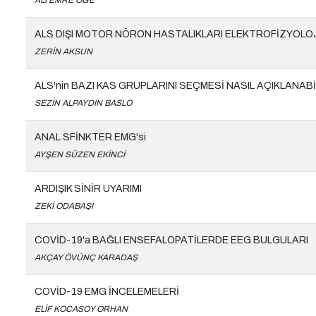
ALİ EMRE ÖGE
ALS DIŞI MOTOR NÖRON HASTALIKLARI ELEKTROFİZYOLOJ
ZERİN AKSUN
ALS'nin BAZI KAS GRUPLARINI SEÇMESİ NASIL AÇIKLANAB
SEZİN ALPAYDIN BASLO
ANAL SFİNKTER EMG'si
AYŞEN SÜZEN EKİNCİ
ARDIŞIK SİNİR UYARIMI
ZEKİ ODABAŞI
COVİD-19'a BAĞLI ENSEFALOPATİLERDE EEG BULGULARI
AKÇAY ÖVÜNÇ KARADAŞ
COVİD-19 EMG İNCELEMELERİ
ELİF KOCASOY ORHAN