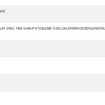
İSİ
İLİR: EMG, TMS ve MUP ATEŞLEME ÖZELLİKLERİNİN DEĞERLENDİRİ