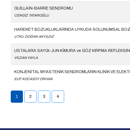
GUİLLAİN-BARRE SENDROMU
CENGİZ TATAROĞLU
HAREKET BOZUKLUKLARINDA UYKUDA SOLUNUMSAL BO
UTKU DOĞAN AKYILDIZ
USTALARA SAYGI-JUN KİMURA ve GÖZ KIRPMA REFLEKSİN
VİLDAN YAYLA
KONJENİTAL MYASTENİK SENDROMLARIN KLİNİK VE ELEKT
ELİF KOCASOY ORHAN
1
2
3
4
(current)