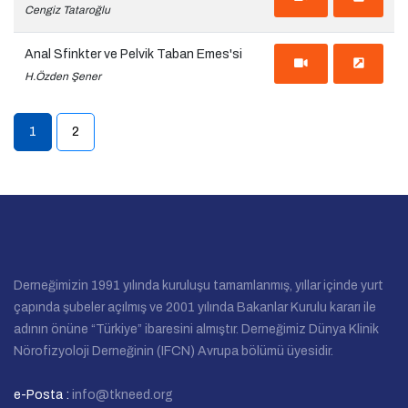
Cengiz Tataroğlu
Anal Sfinkter ve Pelvik Taban Emes'si
H.Özden Şener
1
2
(current)
Derneğimizin 1991 yılında kuruluşu tamamlanmış, yıllar içinde yurt
çapında şubeler açılmış ve 2001 yılında Bakanlar Kurulu kararı ile
adının önüne “Türkiye” ibaresini almıştır. Derneğimiz Dünya Klinik
Nörofizyoloji Derneğinin (IFCN) Avrupa bölümü üyesidir.
e-Posta :
info@tkneed.org