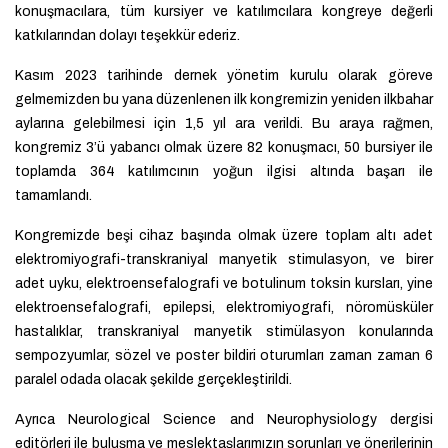
konuşmacılara, tüm kursiyer ve katılımcılara kongreye değerli
katkılarından dolayı teşekkür ederiz.
Kasım 2023 tarihinde dernek yönetim kurulu olarak göreve
gelmemizden bu yana düzenlenen ilk kongremizin yeniden ilkbahar
aylarına gelebilmesi için 1,5 yıl ara verildi. Bu araya rağmen,
kongremiz 3’ü yabancı olmak üzere 82 konuşmacı, 50 bursiyer ile
toplamda 364 katılımcının yoğun ilgisi altında başarı ile
tamamlandı.
Kongremizde beşi cihaz başında olmak üzere toplam altı adet
elektromiyografi-transkraniyal manyetik stimulasyon, ve birer
adet uyku, elektroensefalografi ve botulinum toksin kursları, yine
elektroensefalografi, epilepsi, elektromiyografi, nöromüsküler
hastalıklar, transkraniyal manyetik stimülasyon konularında
sempozyumlar, sözel ve poster bildiri oturumları zaman zaman 6
paralel odada olacak şekilde gerçekleştirildi.
Ayrıca Neurological Science and Neurophysiology dergisi
editörleri ile buluşma ve meslektaşlarımızın sorunları ve önerilerinin