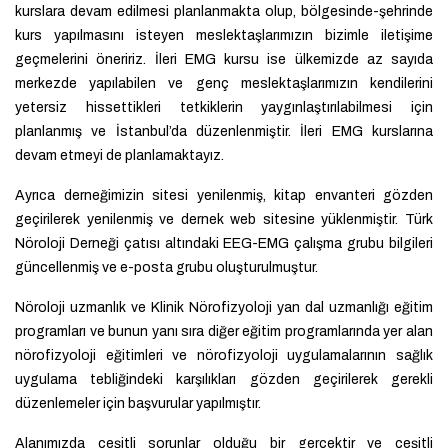
kurslara devam edilmesi planlanmakta olup, bölgesinde-şehrinde
kurs yapılmasını isteyen meslektaşlarımızın bizimle iletişime
geçmelerini öneririz. İleri EMG kursu ise ülkemizde az sayıda
merkezde yapılabilen ve genç meslektaşlarımızın kendilerini
yetersiz hissettikleri tetkiklerin yaygınlaştırılabilmesi için
planlanmış ve İstanbul’da düzenlenmiştir. İleri EMG kurslarına
devam etmeyi de planlamaktayız.
Ayrıca derneğimizin sitesi yenilenmiş, kitap envanteri gözden
geçirilerek yenilenmiş ve dernek web sitesine yüklenmiştir. Türk
Nöroloji Derneği çatısı altındaki EEG-EMG çalışma grubu bilgileri
güncellenmiş ve e-posta grubu oluşturulmuştur.
Nöroloji uzmanlık ve Klinik Nörofizyoloji yan dal uzmanlığı eğitim
programları ve bunun yanı sıra diğer eğitim programlarında yer alan
nörofizyoloji eğitimleri ve nörofizyoloji uygulamalarının sağlık
uygulama tebliğindeki karşılıkları gözden geçirilerek gerekli
düzenlemeler için başvurular yapılmıştır.
Alanımızda çeşitli sorunlar olduğu bir gerçektir ve çeşitli