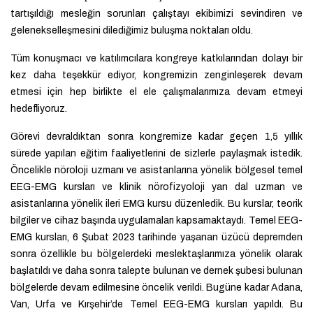
tartışıldığı mesleğin sorunları çalıştayı ekibimizi sevindiren ve
gelenekselleşmesini dilediğimiz buluşma noktaları oldu.
Tüm konuşmacı ve katılımcılara kongreye katkılarından dolayı bir
kez daha teşekkür ediyor, kongremizin zenginleşerek devam
etmesi için hep birlikte el ele çalışmalarımıza devam etmeyi
hedefliyoruz.
Görevi devraldıktan sonra kongremize kadar geçen 1,5 yıllık
sürede yapılan eğitim faaliyetlerini de sizlerle paylaşmak istedik.
Öncelikle nöroloji uzmanı ve asistanlarına yönelik bölgesel temel
EEG-EMG kursları ve klinik nörofizyoloji yan dal uzman ve
asistanlarına yönelik ileri EMG kursu düzenledik. Bu kurslar, teorik
bilgiler ve cihaz başında uygulamaları kapsamaktaydı. Temel EEG-
EMG kursları, 6 Şubat 2023 tarihinde yaşanan üzücü depremden
sonra özellikle bu bölgelerdeki meslektaşlarımıza yönelik olarak
başlatıldı ve daha sonra talepte bulunan ve dernek şubesi bulunan
bölgelerde devam edilmesine öncelik verildi. Bugüne kadar Adana,
Van, Urfa ve Kırşehir’de Temel EEG-EMG kursları yapıldı. Bu