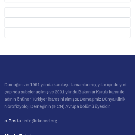
Derneğimizin 1991 yılında kuruluşu tamamlanmış, yıllar içinde yurt
çapında şubeler açılmış ve 2001 yılında Bakanlar Kurulu kararı ile
adının önüne “Türkiye” ibaresini almıştır. Derneğimiz Dünya Klinik
Nörofizyoloji Derneğinin (IFCN) Avrupa bölümü üyesidir.
e-Posta :
info@tkneed.org