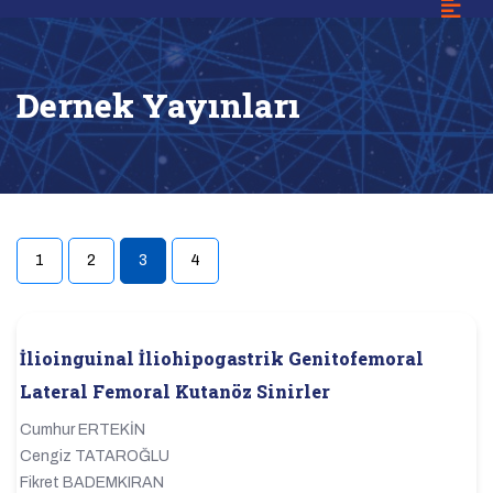
Dernek Yayınları
1
2
3
4
(current)
İlioinguinal İliohipogastrik Genitofemoral
Lateral Femoral Kutanöz Sinirler
Cumhur ERTEKİN
Cengiz TATAROĞLU
Fikret BADEMKIRAN