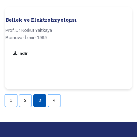
Bellek ve Elektrofizyolojisi
Prof. Dr. Korkut Yaltkaya
Bornova- İzmir- 1999
İndir
1
2
3
4
(current)